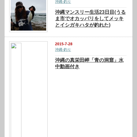
沖縄-釣り
沖縄マンスリー生活23日目(うる
ま市でオカッパリをしてメッキ
とイシガキハタが釣れた)
2015-7-28
沖縄-釣り
沖縄の真栄田岬「青の洞窟」水
中動画付き