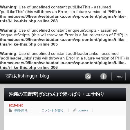
Warning
: Use of undefined constant putILikeThis - assumed
'putILikeThis' (this will throw an Error in a future version of PHP) in
/home/users/0/lieon/web/udarika.com/wp-content/plugins/i-like-
this/i-like-this.php
on line
288
Warning
: Use of undefined constant enqueueScripts - assumed
'enqueueScripts' (this will throw an Error in a future version of PHP) in
/home/users/0/lieon/web/udarika.com/wp-content/plugins/i-like-
this/i-like-this.php
on line
305
Warning
: Use of undefined constant addHeaderLinks - assumed
'addHeaderLinks' (this will throw an Error in a future version of PHP) in
/home/users/0/lieon/web/udarika.com/wp-content/plugins/i-like-
this/i-like-this.php
on line
306
menu
沖縄の宜野湾(ぎのわん)で陸っぱり・エサ釣り
2015-2-20
沖縄-釣り
コメントを書く
udarika