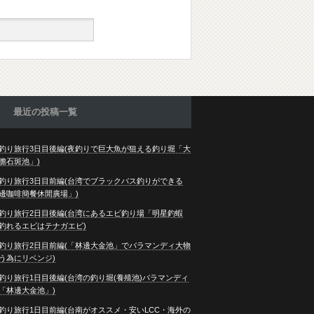
最近の投稿一覧
釣り旅行3日目後編(夜釣りで巨大魚が狙える釣り堀「大
膽石斑池」)
釣り旅行3日目前編(台湾でブラックバス釣りができる
邊咖啡簡餐休閒廣場」)
釣り旅行2日目後編(台湾にあるエビ釣り場「明星釣蝦
釣れるエビはテナガエビ)
釣り旅行2日目前編(「林邊大金池」でバラマンディ大物
う為にリベンジ)
釣り旅行1日目後編(台湾の釣り堀(養殖池)バラマンディ
「林邊大金池」)
釣り旅行1日目前編(台南がオススメ・安いLCC・海外の