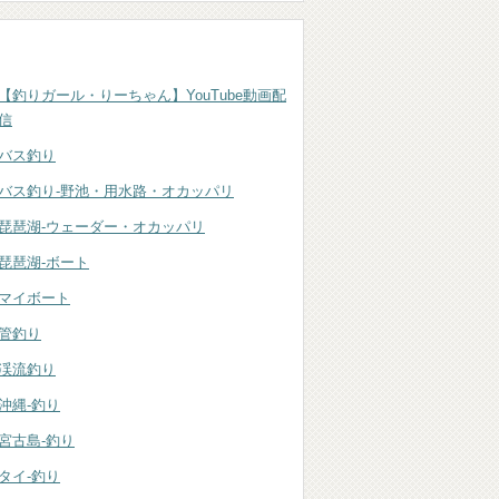
カテゴリー
【釣りガール・りーちゃん】YouTube動画配
信
バス釣り
バス釣り-野池・用水路・オカッパリ
琵琶湖-ウェーダー・オカッパリ
琵琶湖‐ボート
マイボート
管釣り
渓流釣り
沖縄-釣り
宮古島-釣り
タイ-釣り