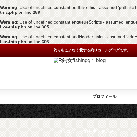
Warning
: Use of undefined constant putILikeThis - assumed 'putILikeThi
this.php
on line
288
Warning
: Use of undefined constant enqueueScripts - assumed 'enqueueS
like-this.php
on line
305
Warning
: Use of undefined constant addHeaderLinks - assumed 'addHead
like-this.php
on line
306
釣りをこよなく愛する釣りガールブログです。
プロフィール
カテゴリー：釣りネックレス