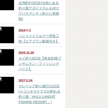
台湾釣行3日目(台南にある
釣り堀でガイドさんを付け
てバラマンディ釣りに初挑
戦)
2014-7-3
ハンドメイドルアー塗装工
程【エアブラシ動画付き】
2015-11-29
タイ釣り8日目【有名釣堀ブ
ンサムラン・フィッシング
パーク】
2017-2-24
マレーシア釣り旅行11日目
(メコンオオナマズが釣れる
釣り堀「HULU LANGAT
FISHING RESORT」)