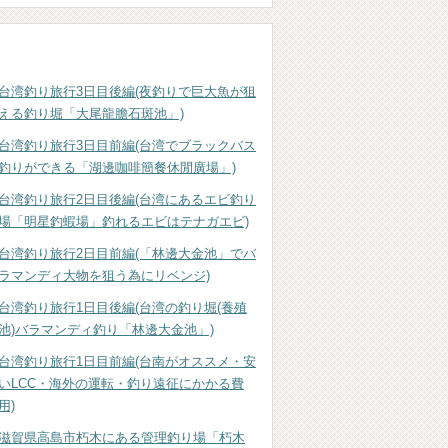
最近の記事一覧
台湾釣り旅行3日目後編(夜釣りで巨大魚が狙
える釣り堀「大尾龍膽石斑池」)
台湾釣り旅行3日目前編(台湾でブラックバス
釣りができる「湖邊咖啡簡餐休閒廣場」)
台湾釣り旅行2日目後編(台湾にあるエビ釣り
場「明星釣蝦場」釣れるエビはテナガエビ)
台湾釣り旅行2日目前編(「林邊大金池」でバ
ラマンディ大物を狙う為にリベンジ)
台湾釣り旅行1日目後編(台湾の釣り堀(養殖
池)バラマンディ釣り「林邊大金池」)
台湾釣り旅行1日目前編(台南がオススメ・安
いLCC・海外の運転・釣り遠征にかかる費
用)
滋賀県高島市朽木にある管理釣り場「朽木