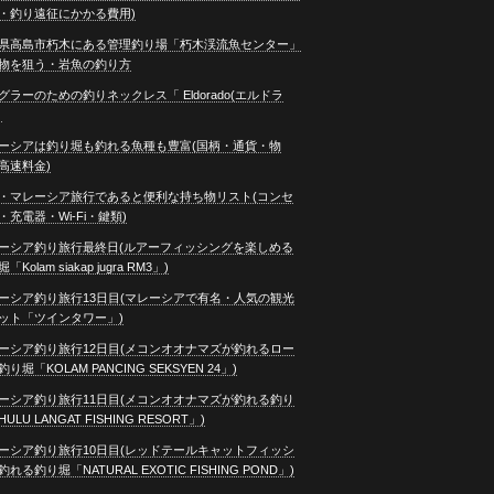
・釣り遠征にかかる費用)
県高島市朽木にある管理釣り場「朽木渓流魚センター」
物を狙う・岩魚の釣り方
グラーのための釣りネックレス「 Eldorado(エルドラ
」
ーシアは釣り堀も釣れる魚種も豊富(国柄・通貨・物
高速料金)
・マレーシア旅行であると便利な持ち物リスト(コンセ
・充電器・Wi-Fi・鍵類)
ーシア釣り旅行最終日(ルアーフィッシングを楽しめる
「Kolam siakap jugra RM3」)
ーシア釣り旅行13日目(マレーシアで有名・人気の観光
ット「ツインタワー」)
ーシア釣り旅行12日目(メコンオオナマズが釣れるロー
り堀「KOLAM PANCING SEKSYEN 24」)
ーシア釣り旅行11日目(メコンオオナマズが釣れる釣り
ULU LANGAT FISHING RESORT」)
ーシア釣り旅行10日目(レッドテールキャットフィッシ
れる釣り堀「NATURAL EXOTIC FISHING POND」)