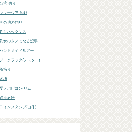
台湾-釣り
マレーシア-釣り
その他の釣り
釣りネックレス
釣女のタメになる記事
ハンドメイドルアー
ジークラック(テスター)
魚捕り
水槽
愛犬パピヨン(リム)
姉妹旅行
ラインスタンプ(自作)
ブログ内検索