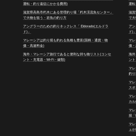
運転・釣り遠征にかかる費用)
運転
滋賀県高島市朽木にある管理釣り場「朽木渓流魚センター」
滋賀
で大物を狙う・岩魚の釣り方
で大
アングラーのための釣りネックレス「 Eldorado(エルドラ
アン
ド)」
ド)
マレーシアは釣り堀も釣れる魚種も豊富(国柄・通貨・物
マレ
価・高速料金)
価・
海外・マレーシア旅行であると便利な持ち物リスト(コンセ
海外
ント・充電器・Wi-Fi・鍵類)
ント
マレ
釣り堀
マレ
スポ
マレ
カル釣
マレ
堀「H
マレ
ュが釣