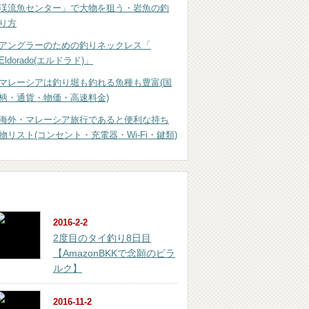
渓流魚センター」で大物を狙う・岩魚の釣
り方
アングラーのための釣りネックレス「
Eldorado(エルドラド)」
マレーシアは釣り堀も釣れる魚種も豊富(国
柄・通貨・物価・高速料金)
海外・マレーシア旅行であると便利な持ち
物リスト(コンセント・充電器・Wi-Fi・鍵類)
おすすめ記事
2016-2-2
2度目のタイ釣り8日目
【AmazonBKKで念願のピラ
ルク】
2016-11-2