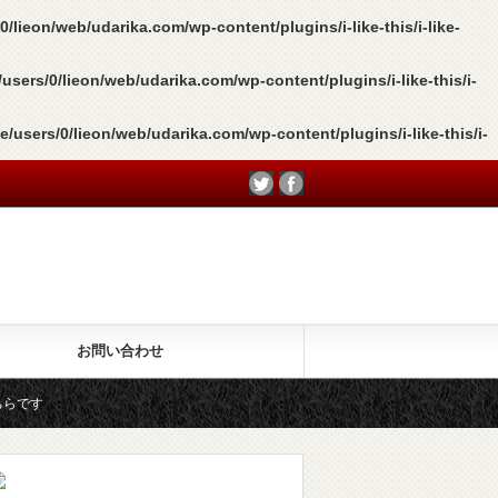
0/lieon/web/udarika.com/wp-content/plugins/i-like-this/i-like-
users/0/lieon/web/udarika.com/wp-content/plugins/i-like-this/i-
e/users/0/lieon/web/udarika.com/wp-content/plugins/i-like-this/i-
お問い合わせ