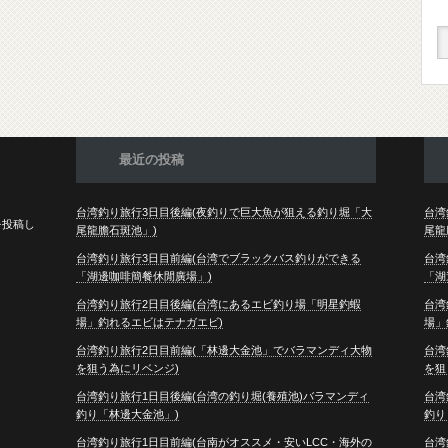
最近の投稿
台湾釣り旅行3日目後編(夜釣りで巨大魚が狙える釣り堀「大
台湾
を投稿し
尾龍膽石斑池」)
尾龍
。
台湾釣り旅行3日目前編(台湾でブラックバス釣りができる
台湾
「湖邊咖啡簡餐休閒廣場」)
「湖
台湾釣り旅行2日目後編(台湾にあるエビ釣り場「明星釣蝦
台湾
場」釣れるエビはテナガエビ)
場」
台湾釣り旅行2日目前編(「林邊大金池」でバラマンディ大物
台湾
を狙う為にリベンジ)
を狙
台湾釣り旅行1日目後編(台湾の釣り堀(養殖池)バラマンディ
台湾
釣り「林邊大金池」)
釣り
台湾釣り旅行1日目前編(台南がオススメ・安いLCC・海外の
台湾