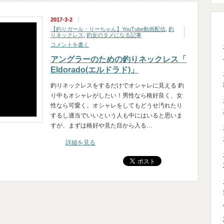
2017-3-2
【釣りガール・りーちゃん】YouTube動画配信
,
釣
りネックレス
,
釣女のタメになる記事
コメントを書く
アングラーのための釣りネックレス「
Eldorado(エルドラド)」
釣りネックレスをするだけでオシャレに見える 釣
り中もオシャレがしたい！男性なら格好良く、女
性なら可愛く。オシャレをしてもどうせ汚れたり
するし適当でいいという人も中にはいると思いま
すが、まずは格好や見た目から入る…
詳細を見る