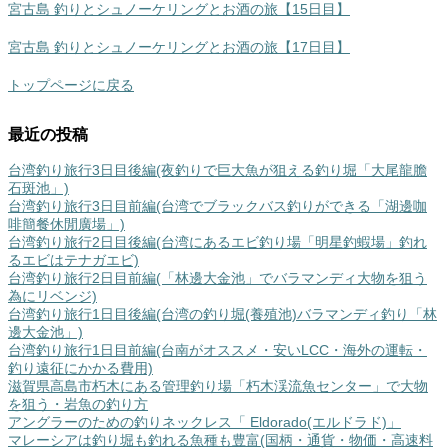
宮古島 釣りとシュノーケリングとお酒の旅【15日目】
宮古島 釣りとシュノーケリングとお酒の旅【17日目】
トップページに戻る
最近の投稿
台湾釣り旅行3日目後編(夜釣りで巨大魚が狙える釣り堀「大尾龍膽
石斑池」)
台湾釣り旅行3日目前編(台湾でブラックバス釣りができる「湖邊咖
啡簡餐休閒廣場」)
台湾釣り旅行2日目後編(台湾にあるエビ釣り場「明星釣蝦場」釣れ
るエビはテナガエビ)
台湾釣り旅行2日目前編(「林邊大金池」でバラマンディ大物を狙う
為にリベンジ)
台湾釣り旅行1日目後編(台湾の釣り堀(養殖池)バラマンディ釣り「林
邊大金池」)
台湾釣り旅行1日目前編(台南がオススメ・安いLCC・海外の運転・
釣り遠征にかかる費用)
滋賀県高島市朽木にある管理釣り場「朽木渓流魚センター」で大物
を狙う・岩魚の釣り方
アングラーのための釣りネックレス「 Eldorado(エルドラド)」
マレーシアは釣り堀も釣れる魚種も豊富(国柄・通貨・物価・高速料