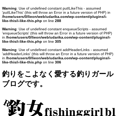
Warning
: Use of undefined constant putILikeThis - assumed
'putILikeThis' (this will throw an Error in a future version of PHP) in
/home/users/0/lieon/web/udarika.com/wp-content/plugins/i-
like-this/i-like-this.php
on line
288
Warning
: Use of undefined constant enqueueScripts - assumed
'enqueueScripts' (this will throw an Error in a future version of PHP)
in
/home/users/0/lieon/web/udarika.com/wp-content/plugins/i-
like-this/i-like-this.php
on line
305
Warning
: Use of undefined constant addHeaderLinks - assumed
'addHeaderLinks' (this will throw an Error in a future version of PHP)
in
/home/users/0/lieon/web/udarika.com/wp-content/plugins/i-
like-this/i-like-this.php
on line
306
釣りをこよなく愛する釣りガール
ブログです。