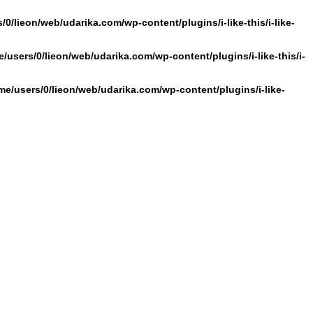
/0/lieon/web/udarika.com/wp-content/plugins/i-like-this/i-like-
/users/0/lieon/web/udarika.com/wp-content/plugins/i-like-this/i-
me/users/0/lieon/web/udarika.com/wp-content/plugins/i-like-