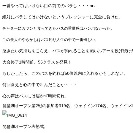
一番やってはいけない目の前でのバラし・・・orz
絶対にバラしてはいけないというプレッシャーに完全に負けた。
チャターにガツンと食ってきたバスの重量感はハンパなかった。
この最大のやらかしはバス釣り人生の中で一番悔しい。
泣きたい気持ちをこらえ、バスが釣れることを願いルアーを投げ続け
大会終了1時間前、55クラスを発見！
もしかしたら、このバスを釣れば50位以内に入れるかもしれない。
何回食えと心の中で叫んだことか・・・
心の声はバスには届かず時間切れ。
琵琶湖オープン第2戦の参加者
319名
、
ウェイイン174名、ウェイイン率
琵琶湖オープン表彰式。