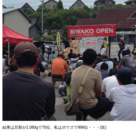
結果は旦那が2,080gで70位、私はボウズで999位・・・(笑
)