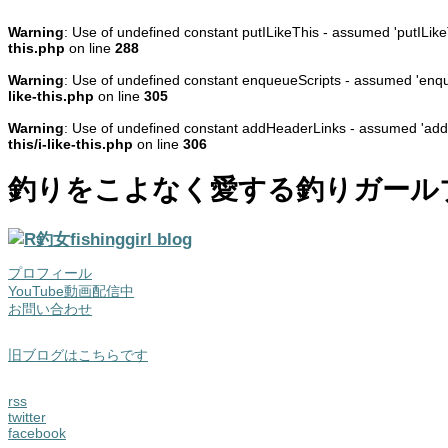
Warning
: Use of undefined constant putILikeThis - assumed 'putILikeTh
this.php
on line
288
Warning
: Use of undefined constant enqueueScripts - assumed 'enqueu
like-this.php
on line
305
Warning
: Use of undefined constant addHeaderLinks - assumed 'addHea
this/i-like-this.php
on line
306
釣りをこよなく愛する釣りガール
プロフィール
YouTube動画配信中
お問い合わせ
旧ブログはこちらです
rss
twitter
facebook