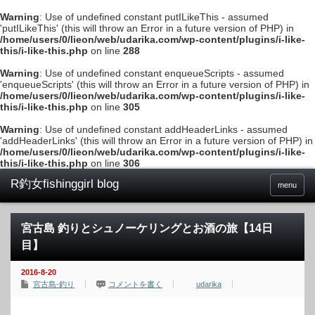
Warning
: Use of undefined constant putILikeThis - assumed
'putILikeThis' (this will throw an Error in a future version of PHP) in
/home/users/0/lieon/web/udarika.com/wp-content/plugins/i-like-
this/i-like-this.php
on line
288
Warning
: Use of undefined constant enqueueScripts - assumed
'enqueueScripts' (this will throw an Error in a future version of PHP) in
/home/users/0/lieon/web/udarika.com/wp-content/plugins/i-like-
this/i-like-this.php
on line
305
Warning
: Use of undefined constant addHeaderLinks - assumed
'addHeaderLinks' (this will throw an Error in a future version of PHP) in
/home/users/0/lieon/web/udarika.com/wp-content/plugins/i-like-
this/i-like-this.php
on line
306
menu
宮古島 釣りとシュノーケリングとお酒の旅【14日
目】
2016-8-20
宮古島-釣り
コメントを書く
udarika