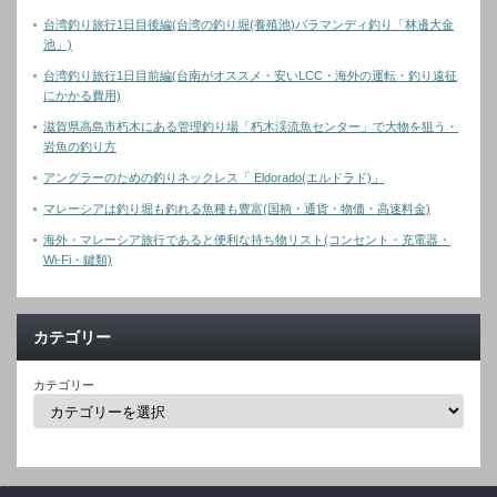
台湾釣り旅行1日目後編(台湾の釣り堀(養殖池)バラマンディ釣り「林邊大金
池」)
台湾釣り旅行1日目前編(台南がオススメ・安いLCC・海外の運転・釣り遠征
にかかる費用)
滋賀県高島市朽木にある管理釣り場「朽木渓流魚センター」で大物を狙う・
岩魚の釣り方
アングラーのための釣りネックレス「 Eldorado(エルドラド)」
マレーシアは釣り堀も釣れる魚種も豊富(国柄・通貨・物価・高速料金)
海外・マレーシア旅行であると便利な持ち物リスト(コンセント・充電器・
Wi-Fi・鍵類)
カテゴリー
カテゴリー