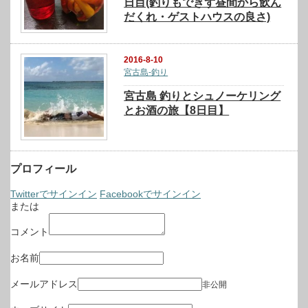
日目(釣りもできず昼間から飲ん
だくれ・ゲストハウスの良さ)
2016-8-10
宮古島-釣り
宮古島 釣りとシュノーケリング
とお酒の旅【8日目】
プロフィール
Twitterでサインイン
Facebookでサインイン
または
コメント
お名前
メールアドレス
非公開