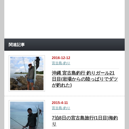
関連記事
2016-12-12
宮古島-釣り
沖縄 宮古島釣行 釣りガール21
日目(岩場からの陸っぱりでダツ
が釣れた)
2015-4-11
宮古島-釣り
7泊8日の宮古島旅行(1日目)海釣
り