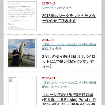
2015-4-10
ジークラック(テスター)
2015年もジークラックのテスタ
ーやらせて頂きます
2016-2-1
【釣りガール・りーちゃん】YouTube動画
配信
,
タイ-釣り
2度目のタイ釣り5日目【パイロ
ット111で良い型のバラマンデ
ィー】
2017-2-11
【釣りガール・りーちゃん】YouTube動画
配信
,
マレーシア-釣り
マレーシア釣り旅行3日目前編
(釣り堀「LS Fishing Pond」で
100kg超えの巨大怪魚を狙う)動