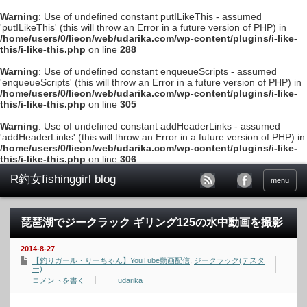
Warning
: Use of undefined constant putILikeThis - assumed
'putILikeThis' (this will throw an Error in a future version of PHP) in
/home/users/0/lieon/web/udarika.com/wp-content/plugins/i-like-
this/i-like-this.php
on line
288
Warning
: Use of undefined constant enqueueScripts - assumed
'enqueueScripts' (this will throw an Error in a future version of PHP) in
/home/users/0/lieon/web/udarika.com/wp-content/plugins/i-like-
this/i-like-this.php
on line
305
Warning
: Use of undefined constant addHeaderLinks - assumed
'addHeaderLinks' (this will throw an Error in a future version of PHP) in
/home/users/0/lieon/web/udarika.com/wp-content/plugins/i-like-
this/i-like-this.php
on line
306
menu
琵琶湖でジークラック ギリング125の水中動画を撮影
2014-8-27
【釣りガール・りーちゃん】YouTube動画配信
,
ジークラック(テスタ
ー)
コメントを書く
udarika